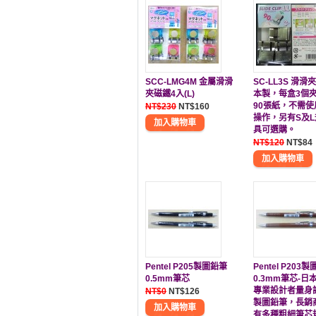
SCC-LMG4M 金屬滑滑
SC-LL3S 滑滑夾
夾磁鐵4入(L)
本製，每盒3個
90張紙，不需使
NT$230
NT$160
操作，另有S及
具可選購。
NT$120
NT$84
Pentel P205製圖鉛筆
Pentel P203
0.5mm筆芯
0.3mm筆芯-日
專業設計者量身
NT$0
NT$126
製圖鉛筆，長銷
有多種粗細筆芯