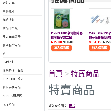
切割刀具
事務機器
標籤機類
精品印章類
DYMO 1880新潮標誌器
CARL GP-13
放大光學儀器
附替換字盤二個
機A4&B5通用
NT$800
NT$600
NT$1,350
NT$8
膠帶黏貼用品
貼土
3M系列
收納整理用品類
首頁
>
特賣商品
日本 LIHIT 系列
特賣商品
辦公事務用品
ZEBRA 斑馬牌
環保商品
排列方式
圖文
/
圖片