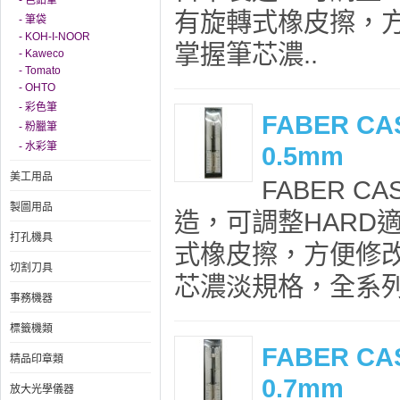
- 色鉛筆
有旋轉式橡皮擦，
- 筆袋
- KOH-I-NOOR
掌握筆芯濃..
- Kaweco
- Tomato
- OHTO
- 彩色筆
FABER C
- 粉臘筆
- 水彩筆
0.5mm
美工用品
FABER C
製圖用品
造，可調整HARD
打孔機具
式橡皮擦，方便修
切割刀具
芯濃淡規格，全系列
事務機器
標籤機類
FABER C
精品印章類
0.7mm
放大光學儀器