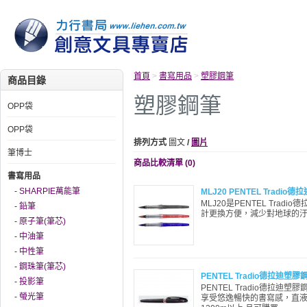
首頁
>
書寫用品
>
塑膠鋼筆
商品目錄
塑膠鋼筆
OPP袋
OPP袋
排列方式
圖文
/
圖片
筆博士
商品比較清單 (0)
書寫用品
- SHARPIE萬能筆
MLJ20 PENTEL Trad
MLJ20是PENTEL Tra
- 鉛筆
計更換方便，減少對地球的汙染
- 原子筆(筆芯)
- 中油筆
- 中性筆
- 鋼珠筆(筆芯)
PENTEL Tradio德拉迪塑膠
- 投影筆
PENTEL Tradio德拉
- 螢光筆
享受悠逸暢快的書寫感，直