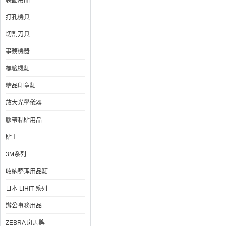
製圖用品
打孔機具
切割刀具
事務機器
標籤機類
精品印章類
放大光學儀器
膠帶黏貼用品
貼土
3M系列
收納整理用品類
日本 LIHIT 系列
辦公事務用品
ZEBRA 斑馬牌