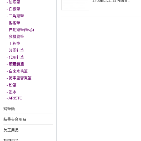
1200m以上.且可購買..
- 油漆筆
- 白板筆
- 三角鉛筆
- 搖搖筆
- 自動鉛筆(筆芯)
- 多機能筆
- 工程筆
- 製圖針筆
- 代用針筆
- 塑膠鋼筆
- 自來水毛筆
- 簽字筆麥克筆
- 粉筆
- 墨水
- ARISTO
鋼筆類
繪畫書寫用品
美工用品