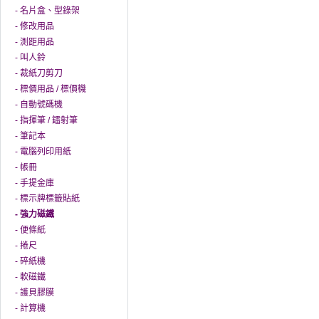
- 名片盒、型錄架
- 修改用品
- 測距用品
- 叫人鈴
- 裁紙刀剪刀
- 標價用品 / 標價機
- 自動號碼機
- 指揮筆 / 鐳射筆
- 筆記本
- 電腦列印用紙
- 帳冊
- 手提金庫
- 標示牌標籤貼紙
- 強力磁鐵
- 便條紙
- 捲尺
- 碎紙機
- 軟磁鐵
- 護貝膠膜
- 計算機