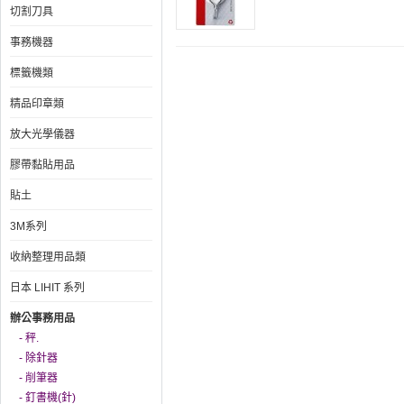
切割刀具
事務機器
標籤機類
精品印章類
放大光學儀器
膠帶黏貼用品
貼土
3M系列
收納整理用品類
日本 LIHIT 系列
辦公事務用品
- 秤.
- 除針器
- 削筆器
- 釘書機(針)