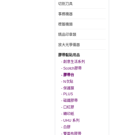
切割刀具
事務機器
標籤機類
精品印章類
放大光學儀器
膠帶黏貼用品
- 創意生活系列
- Scotch膠帶
- 膠帶台
- N次貼
- 保護膜
- PLUS
- 磁鐵膠帶
- 口紅膠
- 轉印紙
- UHU 系列
- 白膠
- 雙面布膠帶