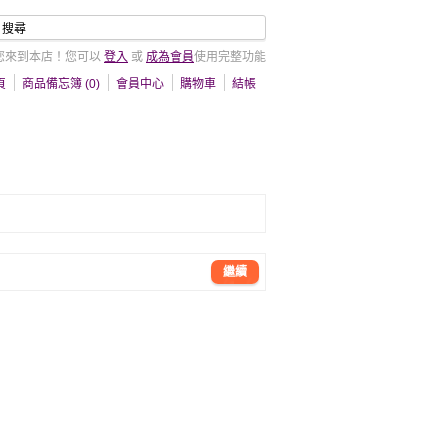
您來到本店！您可以
登入
或
成為會員
使用完整功能
頁
商品備忘簿 (0)
會員中心
購物車
結帳
繼續