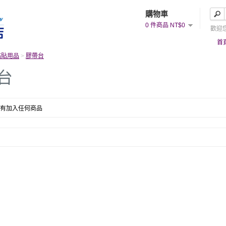
購物車
0 件商品 NT$0
歡迎
首
黏貼用品
>
膠帶台
台
有加入任何商品