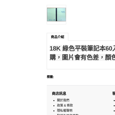
商品介紹
18K 綠色平裝筆記本60入
購，圖片會有色差，顏
標籤:
商店訊息
關於我們
政策 & 條款
隱私權聲明