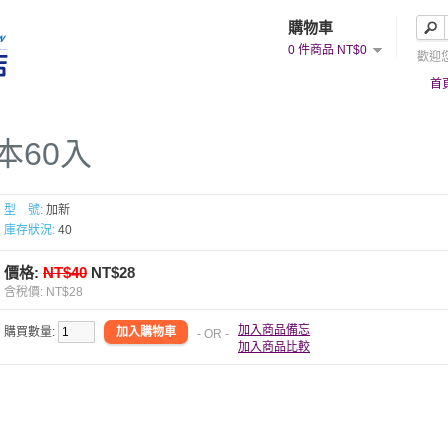
購物車
0 件商品 NT$0
歡迎
首
本60入
型 號:
加新
庫存狀況:
40
價格:
NT$40
NT$28
含稅價: NT$28
加入商品備忘
購買數量:
- OR -
加入商品比較