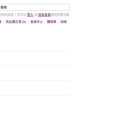
您來到本店！您可以
登入
或
成為會員
使用完整功能
頁
商品備忘簿 (0)
會員中心
購物車
結帳