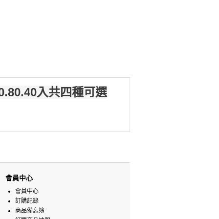
80.4
0入共四種可選
會員中心
會員中心
訂購記錄
商品備忘簿